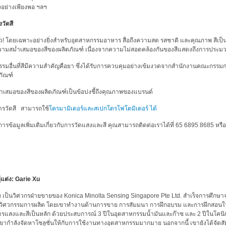
งอย่างเพียงพอ ฯลฯ
วัดสี
ว! โดยเฉพาะอย่างยิ่งสำหรับอุตสาหกรรมอาหาร สื่อถึงความสด รสชาติ และคุณภาพ สีเป็น
วามสม่ำเสมอของสีของผลิตภัณฑ์ เนื่องจากความไม่สอดคล้องกันของสีแสดงถึงการประมวลผล
รรมอื่นที่สีมีความสำคัญคือยา ซึ่งได้รับการควบคุมอย่างเข้มงวดจากสำนักงานคณะกรร
ภัณฑ์
ำเสมอของสีของผลิตภัณฑ์เป็นข้อบ่งชี้ถึงคุณภาพของแบรนด์
ารวัดสี สามารถใช้
โครมามิเตอร์และสเปกโตรโฟโตมิเตอร์ ได้
ารข้อมูลเพิ่มเติมเกี่ยวกับการวัดแสงและสี คุณสามารถติดต่อเราได้ที่ 65 6895 8685 หรือส่
ผู้แต่ง: Garie Xu
 เป็นวิศวกรฝ่ายขายของ Konica Minolta Sensing Singapore Pte Ltd. สำเร็จการศึกษาจ
นวิศวกรรมการผลิต โดยเขาทำงานด้านการขาย การสัมมนา การฝึกอบรม และการฝึกสอนใ
รแสงและสีเป็นหลัก ด้วยประสบการณ์ 3 ปีในอุตสาหกรรมน้ำมันและก๊าซ และ 2 ปีในโคนิก้
ขากำลังจัดหาโซลูชั่นให้กับการใช้งานทางอุตสาหกรรมมากมาย นอกจากนี้ เขายังได้จัดส