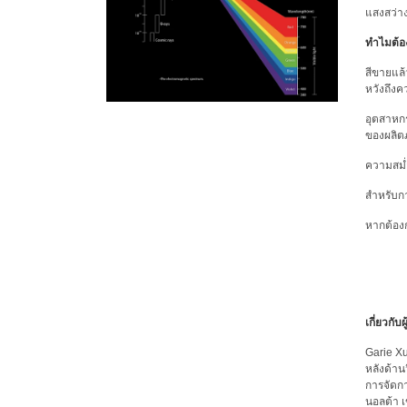
แสงสว่า
ทำไมต้อง
สีขายแล้
หวังถึงค
อุตสาหก
ของผลิต
ความสม่
สำหรับก
หากต้องก
เกี่ยวกับ
Garie Xu
หลังด้า
การจัดกา
นอลต้า เ