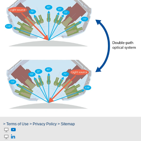
สเปกตรัม
การ
วัด
ค่า
แสง
การ
วัด
จอภาพ
แสดง
ผล
สินค้า
ที่
เลิก
ผลิต
แล้ว
> Terms of Use
> Privacy Policy
> Sitemap
ทรัพยากร
ดาวน์