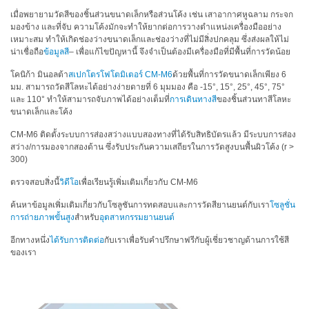
เมื่อพยายามวัดสีของชิ้นส่วนขนาดเล็กหรือส่วนโค้ง เช่น เสาอากาศหูฉลาม กระจก
สิ่ง
มองข้าง และที่จับ ความโค้งมักจะทำให้ยากต่อการวางตำแหน่งเครื่องมืออย่าง
ทอ
เหมาะสม ทำให้เกิดช่องว่างขนาดเล็กและช่องว่างที่ไม่มีสิ่งปกคลุม ซึ่งส่งผลให้ไม่
น่าเชื่อถือ
ข้อมูลสี
– เพื่อแก้ไขปัญหานี้ จึงจำเป็นต้องมีเครื่องมือที่มีพื้นที่การวัดน้อย
สินค้า
โคนิก้า มินอลต้า
สเปกโตรโฟโตมิเตอร์ CM-M6
ด้วยพื้นที่การวัดขนาดเล็กเพียง 6
มม. สามารถวัดสีโลหะได้อย่างง่ายดายที่ 6 มุมมอง คือ -15°, 15°, 25°, 45°, 75°
การ
และ 110° ทำให้สามารถจับภาพได้อย่างเต็มที่
การเดินทางสี
ของชิ้นส่วนทาสีโลหะ
วัด
ขนาดเล็กและโค้ง
สี
CM-M6 ติดตั้งระบบการส่องสว่างแบบสองทางที่ได้รับสิทธิบัตรแล้ว มีระบบการส่อง
การ
สว่าง/การมองจากสองด้าน ซึ่งรับประกันความเสถียรในการวัดสูงบนพื้นผิวโค้ง (r >
300)
วัด
ลักษณะ
ตรวจสอบสิ่งนี้
วิดีโอ
เพื่อเรียนรู้เพิ่มเติมเกี่ยวกับ CM-M6
พื้น
ค้นหาข้อมูลเพิ่มเติมเกี่ยวกับโซลูชันการทดสอบและการวัดสียานยนต์กับเรา
โซลูชั่น
ผิว
การถ่ายภาพขั้นสูง
สำหรับ
อุตสาหกรรมยานยนต์
การ
อีกทางหนึ่ง
ได้รับการติดต่อ
กับเราเพื่อรับคำปรึกษาฟรีกับผู้เชี่ยวชาญด้านการใช้สี
ถ่าย
ของเรา
ภาพ
ไฮ
เปอร์