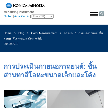
หน้า
หลัก
Measuring Instrument
Global
|
Asia Pacific
|
โซลูชั่น
การ
บิน
Home
Blog
Color Measurement
การประเมินภายนอกรถยนต์: ชิ้น
และ
ส่วนทาสีโลหะขนาดเล็กและโค้ง
อวกาศ
06/08/2019
การเกษตร
และ
อาหาร
การประเมินภายนอกรถยนต์: ชิ้น
ยาน
ส่วนทาสีโลหะขนาดเล็กและโค้ง
ยนต์
วัสดุ
ก่อสร้าง
เคมีภัณฑ์
เครื่อง