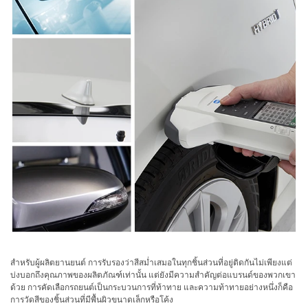
ใช้
ไฟฟ้า
สี
และ
สาร
เคลือบ
ผลิตภัณฑ์
ดูแล
ส่วน
บุคคล
ยา
พลาสติก
เตรียม
พิมพ์
สำหรับผู้ผลิตยานยนต์ การรับรองว่าสีสม่ำเสมอในทุกชิ้นส่วนที่อยู่ติดกันไม่เพียงแต่
บ่งบอกถึงคุณภาพของผลิตภัณฑ์เท่านั้น แต่ยังมีความสำคัญต่อแบรนด์ของพวกเขา
และ
ด้วย การคัดเลือกรถยนต์เป็นกระบวนการที่ท้าทาย และความท้าทายอย่างหนึ่งก็คือ
งาน
การวัดสีของชิ้นส่วนที่มีพื้นผิวขนาดเล็กหรือโค้ง
พิมพ์